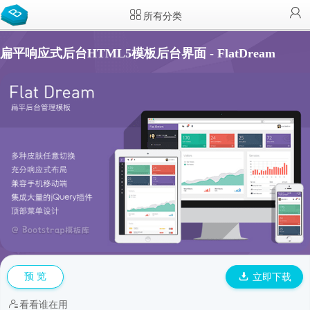
所有分类
扁平响应式后台HTML5模板后台界面 - FlatDream
预 览
立即下载
看看谁在用