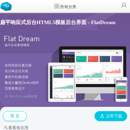
所有分类
扁平响应式后台HTML5模板后台界面 - FlatDream
预 览
立即下载
看看谁在用