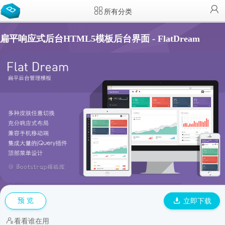
所有分类
扁平响应式后台HTML5模板后台界面 - FlatDream
预 览
立即下载
看看谁在用