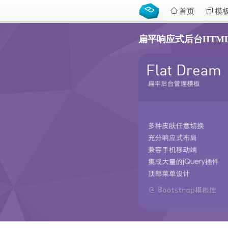
首页
模
扁平响应式后台HTML5模