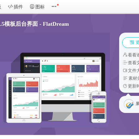
板
插件
图标
板后台界面 - FlatDream
预 
看看
查看
文件大
素材
更新时
果