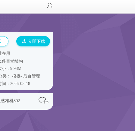
览
立即下载
谁在用
文件目录结构
小：9.98M
分类：
模板
-
后台管理
间：2026-05-18
艺核桃802
6